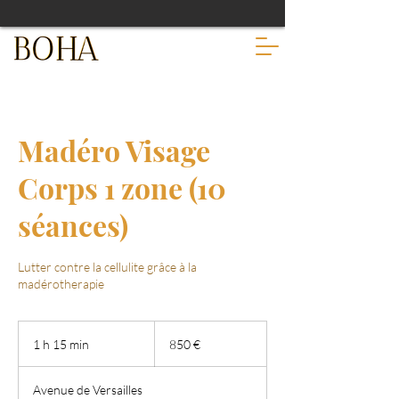
Madéro Visage
Corps 1 zone (10
séances)
Lutter contre la cellulite grâce à la
madérotherapie
850
euros
1 h 15 min
1
850 €
1
5
Avenue de Versailles
m