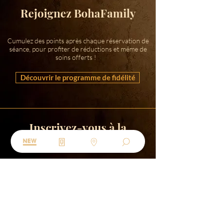
Rejoignez BohaFamily
Cumulez des points après chaque réservation de
séance, pour profiter de réductions et même de
soins offerts !
Découvrir le programme de fidélité
Inscrivez-vous à la
Newsletter
Profitez de 5% de réduction sur votre premier soin
Promos & news en avant-premières, on reste en
contact !
Entrer votre adresse mail