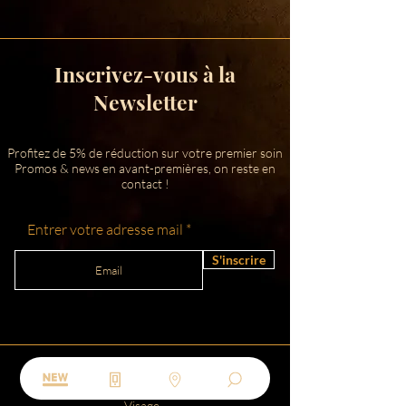
Inscrivez-vous à la
Newsletter
Profitez de 5% de réduction sur votre premier soin
Promos & news en avant-premières, on reste en
contact !
Entrer votre adresse mail
S'inscrire
Soin visage et corps
BOHA
pas cher
soin visage
paiement plusieurs
fois
Visage