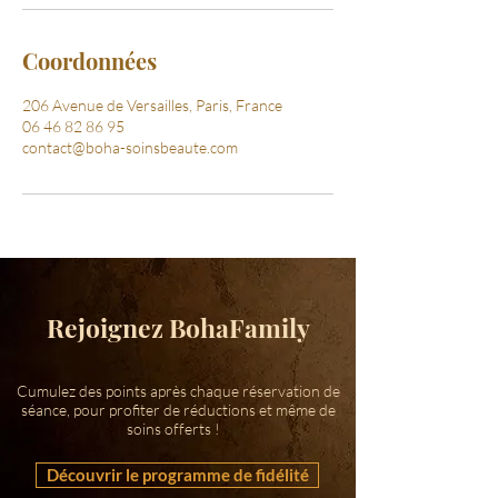
Coordonnées
206 Avenue de Versailles, Paris, France
06 46 82 86 95
contact@boha-soinsbeaute.com
Rejoignez BohaFamily
Cumulez des points après chaque réservation de
séance, pour profiter de réductions et même de
soins offerts !
Découvrir le programme de fidélité