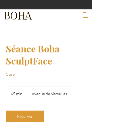
Séance Boha
SculptFace
Cure
45 min
4
Avenue de Versailles
5
m
i
n
Réserver