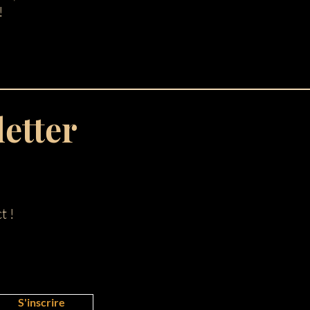
 !
letter
t !
S'inscrire