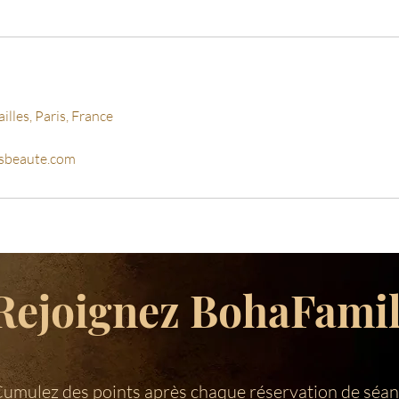
lles, Paris, France
sbeaute.com
Rejoignez BohaFami
umulez des points après chaque réservation de séan