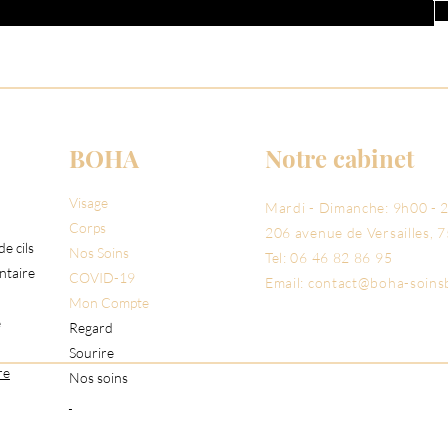
BOHA
Notre cabinet
Visage
Mardi - Dimanche: 9h00 - 
Corps
206 avenue de Versailles,
7
e cils
Nos Soins
Tel: 06 46 82 86 95
ntaire
COVID-19
Email:
contact@boha-soins
Mon Compte
e
Regard
Sourire
re
Nos soins