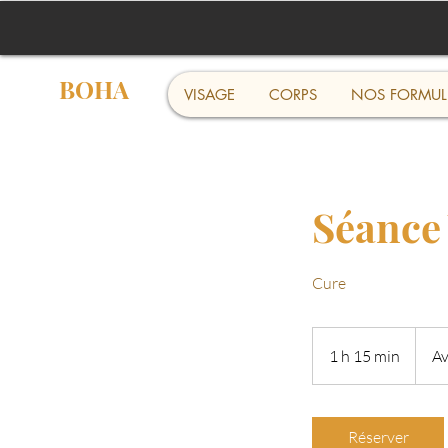
BOHA
VISAGE
CORPS
NOS FORMUL
Séance 
Cure
1 h 15 min
1
Av
1
5
m
Réserver