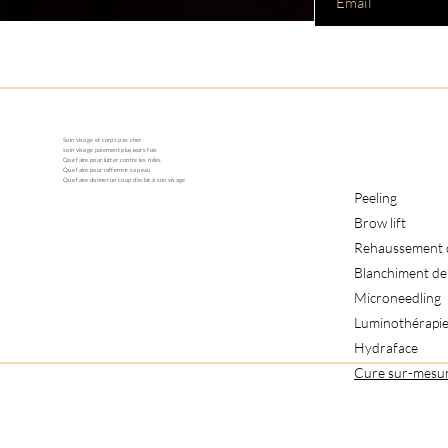
Soin visage et corps pas cher
soin visage paiement plusieurs fois
Que faire pour lutter contre les rides
Que faire pour raffermir sa peau
Que faire donner un coup d'éclat à son visage
Peeling
Brow lift
Rehaussement d
Blanchiment de
Microneedling
Luminothérapi
Hydraface
Cure sur-mesu