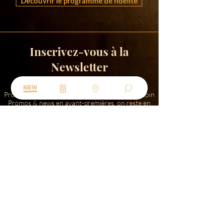
Découvrir le programme de fidélité
Inscrivez-vous à la
Newsletter
Profitez de 5% de réduction sur votre premier soin
Promos & news en avant-premières, on reste en
contact !
Entrer votre adresse mail
S'inscrire
Soin visage et corps
BOHA
pas cher
soin visage