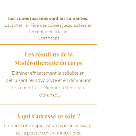
zone du corps.

Les zones massées sont les suivantes:
Elle agit  sur les tissus adipeux sans douleur 
L'avant et l'arrière des cuisses jusqu'au fessier
et sans endommager la peau.

Le ventre et la taille
Elle aide à redéfinir les contours du corps,

Les triceps
à réduire la cellulite et à faciliter la perte de 
poids.

Les résultats de la
Madérotherapie du corps
Chaque instrument est utilisé sur une zone 
de façon spécifique  pour réduire la taille 
Eliminer efficacement la cellulite en 
des hanches, de l’abdomen de la taille

détruisant les adypocyte et en diminuant 
et des jambes.
fortement voir éliminer l’effet peau 
d’orange 

 Tonifier et raffermir la peau 

A qui s'adresse ce soin ?
Améliorer la circulation sanguine 

La madérothérapie est un type de massage 
Diminuer la sensation de jambes lourdes 

qui a peu de contre-indications.
