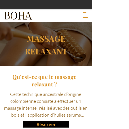
MASSAGE
RELAXANT
Qu’est-ce que le massage
relaxant ?
Cette technique ancestrale d’origine 
colombienne consiste à effectuer un 
massage intense,  réalisé avec des outils en 
bois et l’application d’huiles sérums

et produits spécifiques, chacun ayant une 
Réserver
utilisation spécifique, pour sculpter chaque 